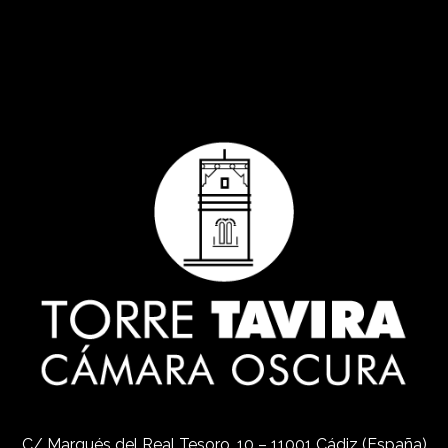
C/ Marqués del Real Tesoro, 10 – 11001 Cádiz (España)