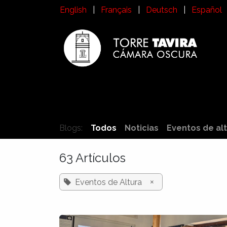
Ir al contenido
English
|
Français
|
Deutsch
|
Español
Inicio
Visita a la Torre Tavira
Historia
¿
Blogs:
Todos
Noticias
Eventos de al
63 Artículos
×
Eventos de Altura