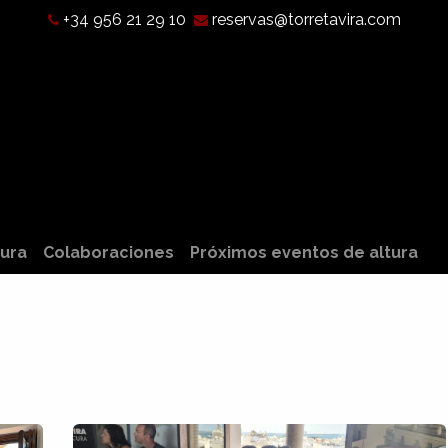
+34 956 21 29 10
reservas@torretavira.com
Qué es una Cámara Oscura?
Horarios, tarifas y localización
tura
Colaboraciones
Próximos eventos de altura