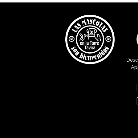
Desc
Ap