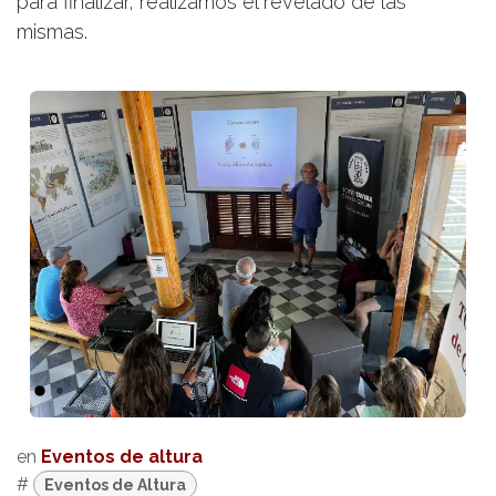
para finalizar, realizamos el revelado de las
mismas.
Anterior
Sigui
en
Eventos de altura
#
Eventos de Altura