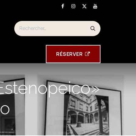
n
Torre Tavira souvenirs
RÉSE​​​​RVER
 Estenopeico»
no