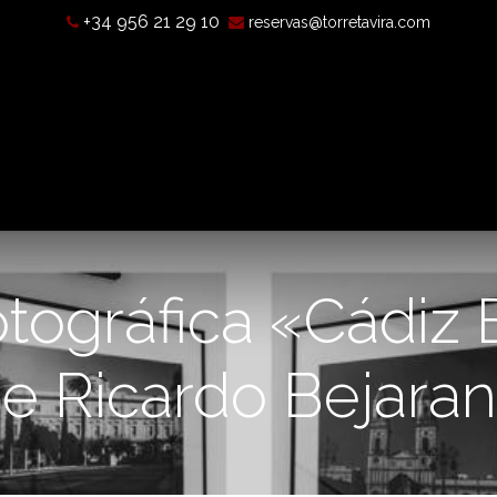
+34 956 21 29 10
reservas@torretavira.com
’est-ce qu’une chambre noire?
Horaires, tarifs et localisatio
otográfica «Cádiz
e Ricardo Bejara