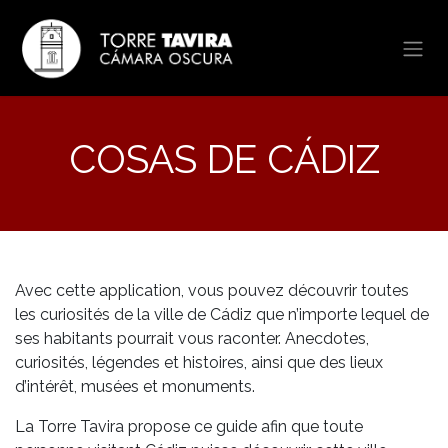
Se rendre au contenu
COSAS DE CÁDIZ
Avec cette application, vous pouvez découvrir toutes
les curiosités de la ville de Cádiz que n’importe lequel de
ses habitants pourrait vous raconter. Anecdotes,
curiosités, légendes et histoires, ainsi que des lieux
d’intérêt, musées et monuments.
La Torre Tavira propose ce guide afin que toute