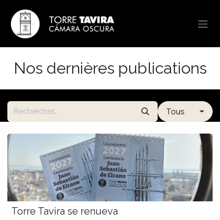
Se rendre au contenu
Nos dernières publications
Tous
Torre Tavira se renueva