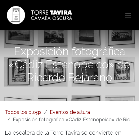
Ir al contenido
Exposición fotográfica
«Cádiz Estenopeico» de
Ricardo Bejarano
Todos los blogs
Eventos de altura
Exposición fotográfica «Cádiz Estenopeico» de Ricardo Bejarano
La escalera de la Torre Tavira se convierte en