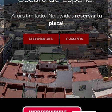
Aforo limitado. ¡No olvides
reservar tu
plaza
!
RESERVAR CITA
LLÁMANOS