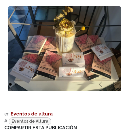
Anterior
Sigui
en
Eventos de altura
#
Eventos de Altura
COMPARTIR ESTA PUBLICACIÓN