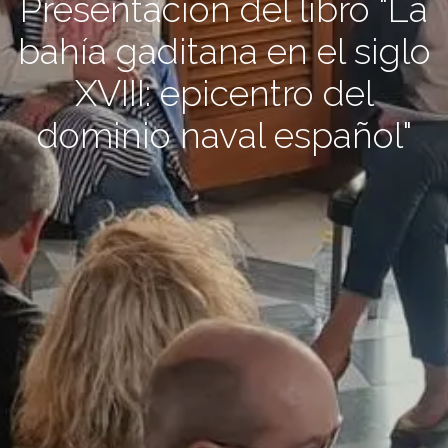
Presentación del libro "La
bahía gaditana en el siglo
XVIII: epicentro del
dominio naval español"