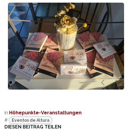
Anterior
Sigui
in
Höhepunkte-Veranstaltungen
#
Eventos de Altura
DIESEN BEITRAG TEILEN