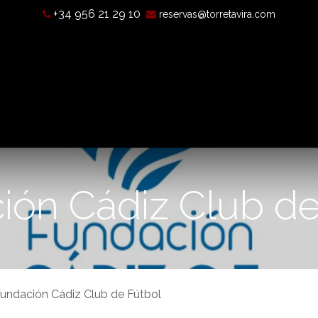
+34 956 21 29 10
reservas@torretavira.com
’est-ce qu’une chambre noire?
Horaires, tarifs et localisatio
ión Cádiz Club de
undación Cádiz Club de Fútbol