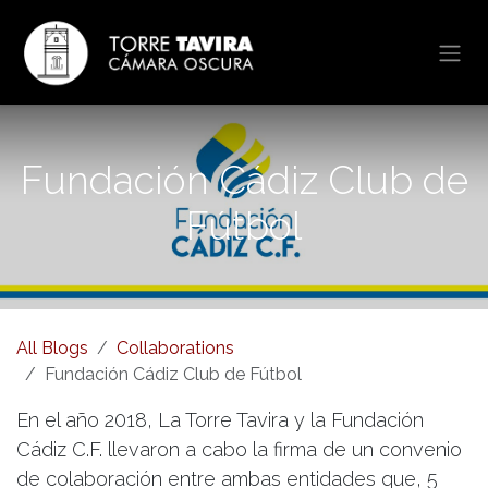
Skip to Content
Fundación Cádiz Club de
Fútbol
All Blogs
Collaborations
Fundación Cádiz Club de Fútbol
En el año 2018, La Torre Tavira y la Fundación
Cádiz C.F. llevaron a cabo la firma de un convenio
de colaboración entre ambas entidades que, 5