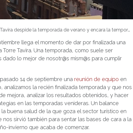
ra despide la temporada de verano y encara la temporada de otoño e invierno con la mochila llena de proyectos
ptiembre llega el momento de dar por finalizada una
 Torre Tavira. Una temporada, como suele ser
os dado lo mejor de nosotr@s mism@s para cumplir
l pasado 14 de septiembre una
reunión de equipo
en
o, analizamos la recién finalizada temporada y que nos
e mejora, analizar los resultados obtenidos, y hacer
rategias en las temporadas venideras. Un balance
 la buena salud de la que goza el sector turístico en
nos sirvió también para sentar las bases de cara a la
oño-invierno que acaba de comenzar.