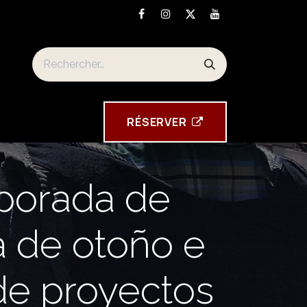
n
Torre Tavira souvenirs
RÉSE​​​​RVER
mporada de
a de otoño e
 de proyectos