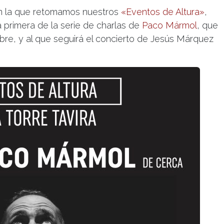
n la que retomamos nuestros
«Eventos de Altura»
,
primera de la serie de charlas de
Paco Mármol
, que
ubre, y al que seguirá el concierto de Jesús Márquez