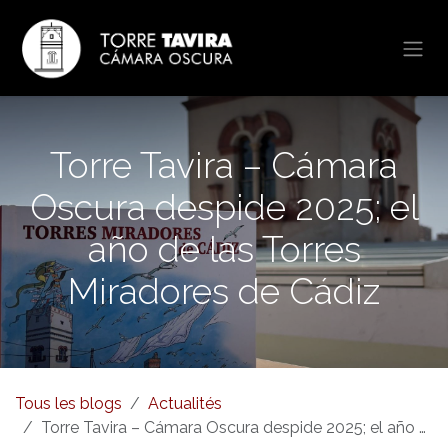
Se rendre au contenu
Torre Tavira – Cámara
Oscura despide 2025; el
año de las Torres
Miradores de Cádiz
Tous les blogs
Actualités
Torre Tavira – Cámara Oscura despide 2025; el año de las Torres Miradores de Cádiz