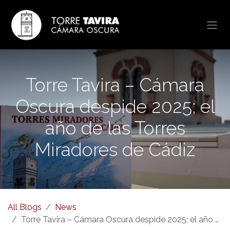
Skip to Content
Torre Tavira – Cámara
Oscura despide 2025; el
año de las Torres
Miradores de Cádiz
All Blogs
News
Torre Tavira – Cámara Oscura despide 2025; el año de las Torres Miradores de Cádiz