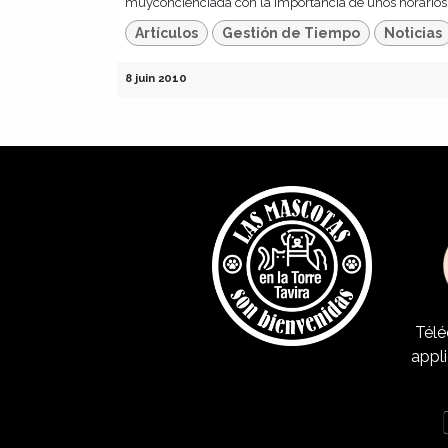
muyconcienciada con la importancia de unos horarios .
Artículos
Gestión de Tiempo
Noticias
8 juin 2010
Télé
appli