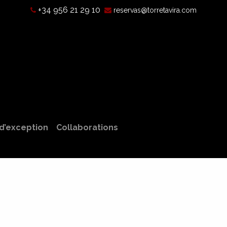
+34 956 21 29 10
reservas@torretavira.com
’est-ce qu’une chambre noire?
Horaires, tarifs et localisatio
d’exception
Collaborations