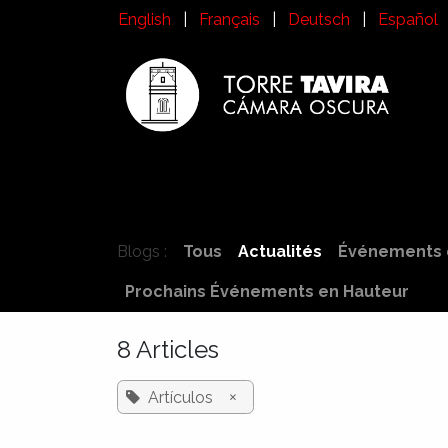
Se rendre au contenu
English
|
Français
|
Deutsch
|
Español
Inicio
Visitez la Torre Tavira
Histoire
Qu
Blogs :
Tous
Actualités
Événements 
Prochains Événements en Hauteur
8 Articles
×
Artículos