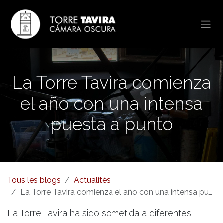
Se rendre au contenu
La Torre Tavira comienza
el año con una intensa
puesta a punto
Tous les blogs
Actualités
La Torre Tavira comienza el año con una intensa puesta a punto
La Torre Tavira ha sido sometida a diferentes