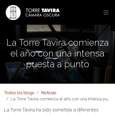
Ir al contenido
La Torre Tavira comienza
el año con una intensa
puesta a punto
Todos los blogs
Noticias
La Torre Tavira comienza el año con una intensa puesta a punto
La Torre Tavira ha sido sometida a diferentes