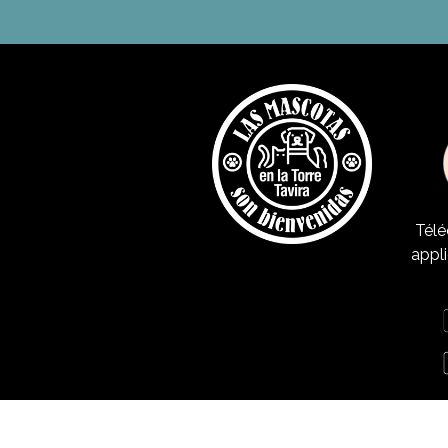
Télé
appli