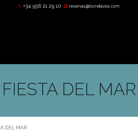
+34 956 21 29 10
reservas@torretavira.com
’est-ce qu’une chambre noire?
Horaires, tarifs et localisatio
FIESTA DEL MAR
TA DEL MAR