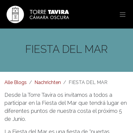
Zum Inhalt springen
FIESTA DEL MAR
Alle Blogs
Nachrichten
FIESTA DEL MAR
Desde la Torre Tavira os invitamos a todos a
participar en la Fiesta del Mar que tendrá lugar en
diferentes puntos de nuestra costa el próximo 5
de Junio.
La Fiesta del Mar es una fiesta de “puertas