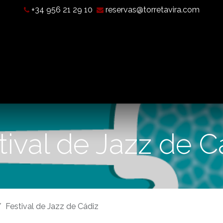
+34 956 21 29 10
reservas@torretavira.com
Qué es una Cámara Oscura?
Horarios, tarifas y localización
tival de Jazz de C
Festival de Jazz de Cádiz