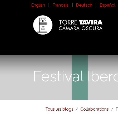
Se rendre au contenu
English
|
Français
|
Deutsch
|
Español
Inicio
Visitez la Torre Tavira
Histoire
Qu
Festival Ibe
Tous les blogs
Collaborations
F