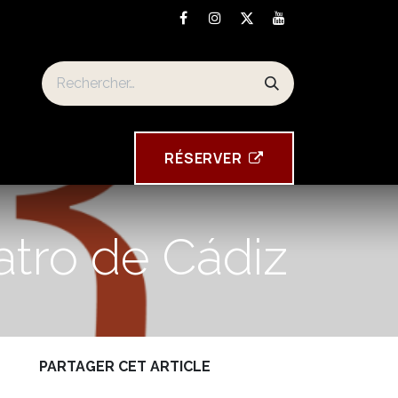
n
Torre Tavira souvenirs
RÉSE​​​​RVER
atro de Cádiz
PARTAGER CET ARTICLE