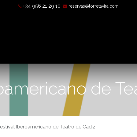
+34 956 21 29 10
reservas@torretavira.com
’est-ce qu’une chambre noire?
Horaires, tarifs et localisatio
roamericano de Te
estival Iberoamericano de Teatro de Cádiz