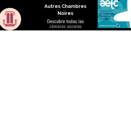
Autres Chambres
Noires
chargez notre
cation :
Cosas
de Cádiz