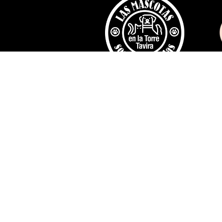
Télé
appli