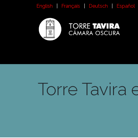
Se rendre au contenu
English
|
Français
|
Deutsch
|
Español
Inicio
Visitez la Torre Tavira
Histoire
Qu
Torre Tavira 