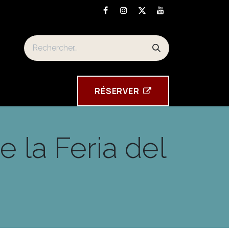
n
Torre Tavira souvenirs
RÉSE​​​​RVER
e la Feria del