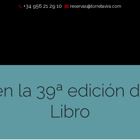
+34 956 21 29 10
reservas@torretavira.com
’est-ce qu’une chambre noire?
Horaires, tarifs et localisatio
en la 39ª edición d
Libro