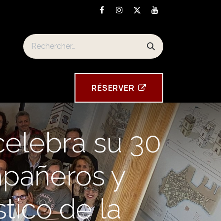
n
Torre Tavira souvenirs
RÉSE​​​​RVER
celebra su 30
mpañeros y
tico de la