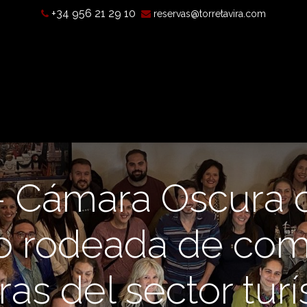
+34 956 21 29 10
reservas@torretavira.com
’est-ce qu’une chambre noire?
Horaires, tarifs et localisatio
 – Cámara Oscura 
io rodeada de co
s del sector turís