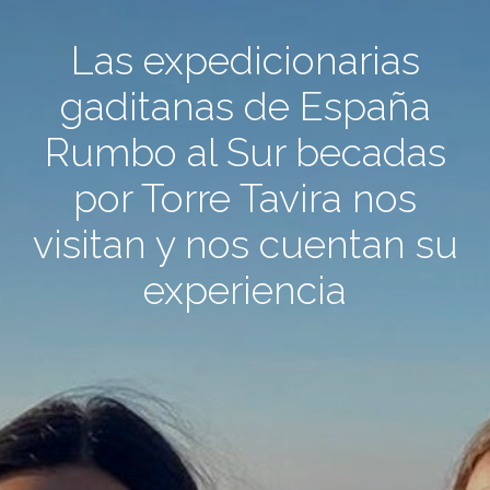
Las expedicionarias
gaditanas de España
Rumbo al Sur becadas
por Torre Tavira nos
visitan y nos cuentan su
experiencia