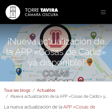
Se rendre au contenu
¡Nueva actualización de
la APP «Cosas de Cádiz»
ya disponible!
Tous les blogs
Actualités
¡Nueva actualización de la APP «Cosas de Cádiz» ya disponible!
La nueva actualización de la
APP «Cosas de