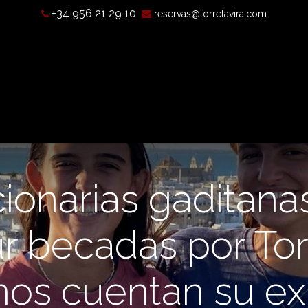
+34 956 21 29 10
reservas@torretavira.com
’est-ce qu’une chambre noire?
Horaires, tarifs et localisatio
ionarias gaditan
 becadas por Tor
 nos cuentan su e