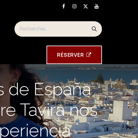
n
Torre Tavira souvenirs
RÉSE​​​​RVER
as de España
re Tavira nos
xperiencia