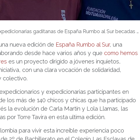
cionarias gaditanas de España Rumbo al Sur becadas por Torre Tavira nos visitan y nos cuentan su experiencia
 una nueva edición de
España Rumbo al Sur
, una
olaborando desde hace varios años y que
como hemos
res
es un proyecto dirigido a jóvenes inquietos,
ciativa, con una clara vocación de solidaridad,
 colectivo.
 expedicionarios y expedicionarias participantes en
 de los más de 140 chicos y chicas que ha participado
és la evolución de Carla Martín y Lola Llamas, las
 por Torre Tavira en esta ultima edición.
ombia para vivir esta increíble experiencia poco
 de 2º de Bachillerato en el Colegio Las Esclavas de