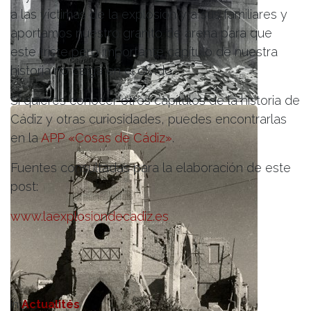
a las víctimas de la explosión y a sus familiares y
aportamos nuestro granito de arena para que
este triste pero importante capítulo de nuestra
historia no caiga en el olvido.
Si quieres conocer otros capítulos de la historia de
Cádiz y otras curiosidades, puedes encontrarlas
en la
APP «Cosas de Cádiz»
.
Fuentes consultadas para la elaboración de este
post:
www.laexplosiondecadiz.es
in
Actualités