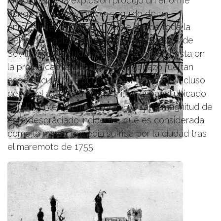
No obstante la explosión produjo un enorme
hongo de humo y polvo, seguido de un
enrojecimiento del cielo visible desde toda la
Bahía de Cádiz, Huelva y algunos pueblos de
Sevilla, y cuyo ruido atronador fue oído hasta en
la propia capital andaluza. El fogonazo fue tan
espectacular que pudo ser contemplado incluso
desde el acuartelamiento militar español ubicado
en el Monte Hacho (Ceuta). Fue tal la magnitud de
este desgraciado incidente, que es considerada
como la mayor tragedia sufrida por la ciudad tras
el maremoto de 1755.