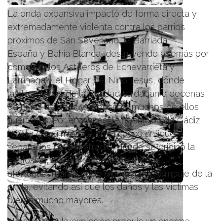
La onda expansiva impactó de forma directa y
extremadamente violenta contra los barrios
próximos de San Severiano, la Barriada
España y Bahía Blanca, destruyendo además por
completo los Astilleros de Echevarrieta y
Larrinaga y el Hogar del Niño Jesús, donde
las Hermanas de la Caridad cuidaban a decenas
de niños asilados y expósitos, muchos de ellos
huérfanos. Por entonces, la población de Cádiz
residía en su mayoría en el casco antiguo,
separados del extrarradio, donde se originó la
explosión, por el Frente de Tierra que
afortunadamente pudo amortiguar el empuje de la
onda, evitando así que los daños y las víctimas
fueran mucho mayores.