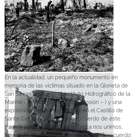
En la actualidad, un pequeño monumento en
memoria de las víctimas situado en la Glorieta de
San Severiano (junto al Instituto Hidrográfico de la
Marina – reedificado tras la explosión – ) y una
exposición sobre la catástrofe en el Castillo de
Santa Catalina, sirven como recuerdo de éste
trágico suceso. Desde Torre Tavira nos unimos,
hoy de forma especialmente emotiva, al recuerdo