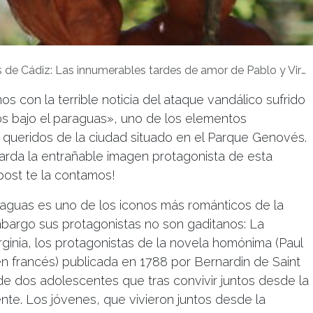
e Cádiz: Las innumerables tardes de amor de Pablo y Virginia en el Parque Genovés
 con la terrible noticia del ataque vandálico sufrido
ños bajo el paraguas», uno de los elementos
queridos de la ciudad situado en el Parque Genovés.
uarda la entrañable imagen protagonista de esta
post te la contamos!
araguas es uno de los iconos más románticos de la
mbargo sus protagonistas no son gaditanos: La
rginia, los protagonistas de la novela homónima (Paul
l en francés) publicada en 1788 por Bernardin de Saint
ia de dos adolescentes que tras convivir juntos desde la
te. Los jóvenes, que vivieron juntos desde la