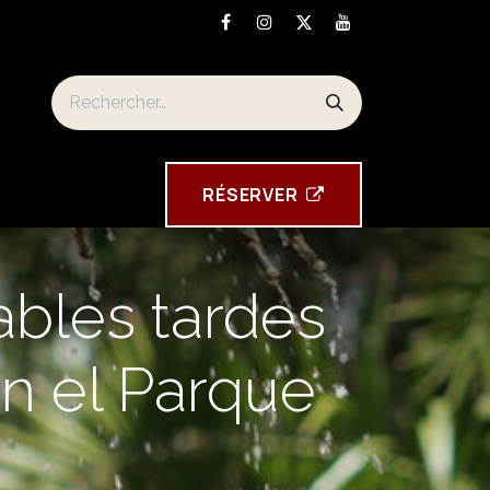
n
Torre Tavira souvenirs
RÉSE​​​​RVER
ables tardes
en el Parque