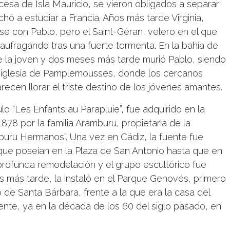
ncesa de Isla Mauricio, se vieron obligados a separar
ó a estudiar a Francia. Años más tarde Virginia,
irse con Pablo, pero el Saint-Géran, velero en el que
 naufragando tras una fuerte tormenta. En la bahía de
 la joven y dos meses más tarde murió Pablo, siendo
a iglesia de Pamplemousses, donde los cercanos
arecen llorar el triste destino de los jóvenes amantes.
tulo “Les Enfants au Parapluie”, fue adquirido en la
878 por la familia Aramburu, propietaria de la
uru Hermanos”. Una vez en Cádiz, la fuente fue
 que poseían en la Plaza de San Antonio hasta que en
 profunda remodelación y el grupo escultórico fue
s más tarde, la instaló en el Parque Genovés, primero
 de Santa Bárbara, frente a la que era la casa del
ente, ya en la década de los 60 del siglo pasado, en