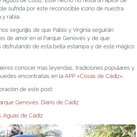
de
Aguas de Cádiz
. Este hecho no resta un ápice de
cable sufrida por este reconocible icono de nuestra
 y rabia.
mos segur@s de que Pablo y Virginia seguirán
des de amor en el Parque Genovés y de que
s disfrutando de esta bella estampa y de este mágico
quieres conocer mas leyendas, tradiciones populares y
 puedes encontrarlas en la
APP «Cosas de Cádiz»
.
oración de este post:
arque Genovés. Diario de Cádiz
s. Aguas de Cádiz