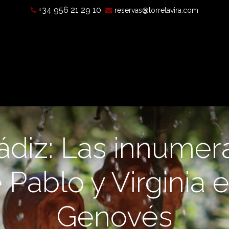
+34 956 21 29 10
reservas@torretavira.com
’est-ce qu’une chambre noire?
Horaires, tarifs et localisatio
diz: Las innumer
Pablo y Virginia 
Genovés