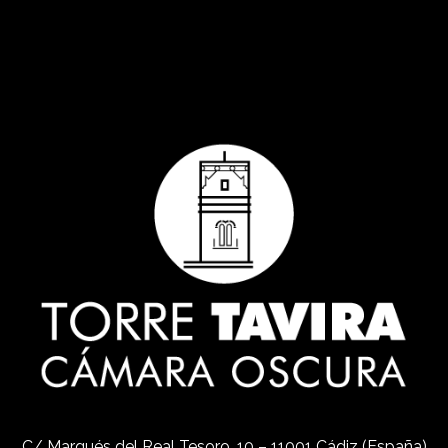
C/ Marqués del Real Tesoro, 10 – 11001 Cádiz (España)