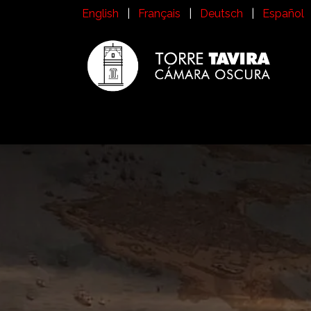
Skip to Content
English
|
Français
|
Deutsch
|
Español
Inicio
Visit Torre Tavira
History
What i