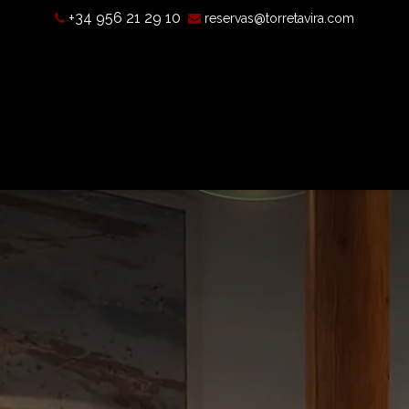
+34 956 21 29 10
reservas@torretavira.com
s a camera obscura?
Opening hours, prices, and location
T