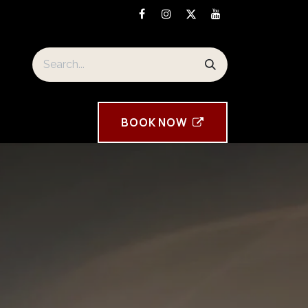
orre Tavira souvenirs
BOOK ​NOW