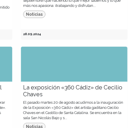
septiembre) que haciendo lo que mejor sabemos y lo que
más nos apasiona: ¡trabajando y disfrutan...
mitido
Noticias
28.09.2024
l
La exposición «360 Cádiz» de Cecilio
Chaves
rar
El pasado martes 20 de agosto acudimos a la inauguración
te».
de la Exposición «360 Cádiz» del artista gaditano Cecilio
s
Chaves en el Castillo de Santa Catalina. Se encuentra en la
sala San Nicolás Bajo y s...
Noticias