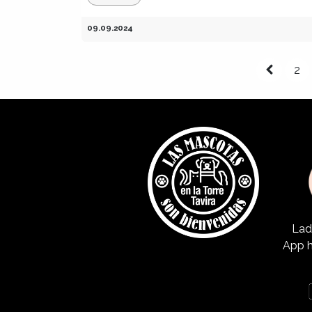
09.09.2024
2
Lad
App h