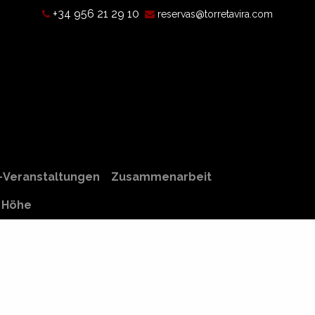
+34 956 21 29 10
reservas@torretavira.com
chichte
Was ist eine Camera Obscura?
Öffnungszeiten, Pr
-Veranstaltungen
Zusammenarbeit
r Höhe