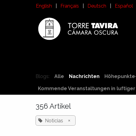
Zum Inhalt springen
English
|
Français
|
Deutsch
|
Español
Inicio
Besuchen Sie die Torre Tavira
Ges
Blogs:
Alle
Nachrichten
Höhepunkte
Kommende Veranstaltungen in luftige
356 Artikel
×
Noticias