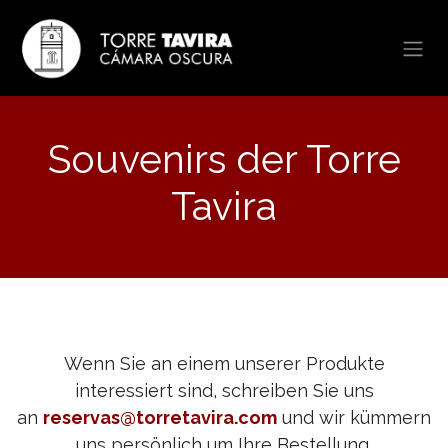
Zum Inhalt springen
Souvenirs der Torre
Tavira​
Wenn Sie an einem unserer Produkte
interessiert sind, schreiben Sie uns
an
reservas@to​rretavira.com
und wir kümmern
uns persönlich um Ihre Bestellung.