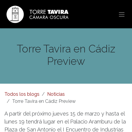
Ir al contenido
Torre Tavira en Cádiz
Preview
Todos los blogs
Noticias
Torre Tavira en Cádiz Preview
A partir del próximo jueves 15 de marzo y hasta el
lunes 19 tendrá lugar en el Palacio Aramburu de la
Plaza de San Antonio el I Encuentro de Industrias