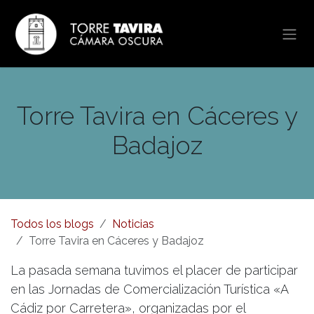
Ir al contenido
Torre Tavira en Cáceres y
Badajoz
Todos los blogs
Noticias
Torre Tavira en Cáceres y Badajoz
La pasada semana tuvimos el placer de participar
en las Jornadas de Comercialización Turística «A
Cádiz por Carretera», organizadas por el