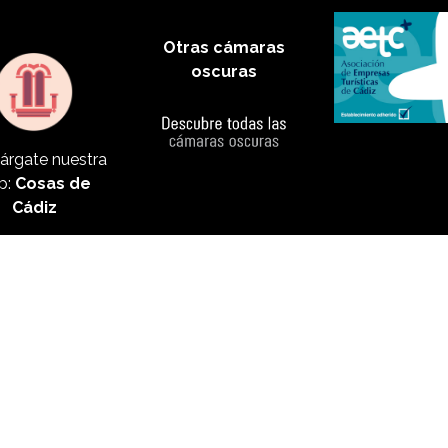
Otras cámaras
oscuras
árgate nuestra
p:
Cosas de
Cádiz