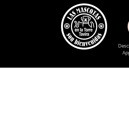
Desc
Ap