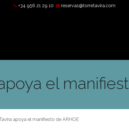
+34 956 21 29 10
reservas@torretavira.com
Qué es una Cámara Oscura?
Horarios, tarifas y localización
a apoya el manifie
 Tavira apoya el manifiesto de ARHOE