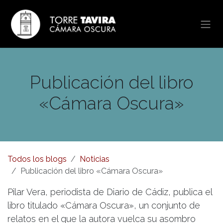
Ir al contenido
Publicación del libro
«Cámara Oscura»
Todos los blogs
Noticias
Publicación del libro «Cámara Oscura»
Pilar Vera, periodista de Diario de Cádiz, publica el
libro titulado «Cámara Oscura», un conjunto de
relatos en el que la autora vuelca su asombro