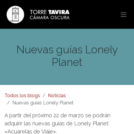
Ir al contenido
Nuevas guías Lonely
Planet
Todos los blogs
Noticias
Nuevas guías Lonely Planet
A partir del próximo 22 de marzo se podrán
adquirir las nuevas guías de Lonely Planet:
«Acuarelas de Viaje».