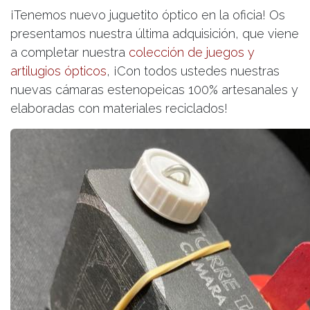
¡Tenemos nuevo juguetito óptico en la oficia! Os
presentamos nuestra última adquisición, que viene
a completar nuestra
colección de juegos y
artilugios ópticos
, ¡Con todos ustedes nuestras
nuevas cámaras estenopeicas 100% artesanales y
elaboradas con materiales reciclados!