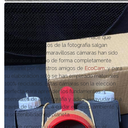
La cámara estenopeica es una cámara que realiza
la fotografía sin lentes, en las que la luz penetra
en la cámara oscura a la película de 120mm a
través de un minúsculo agujero, llamado estenopo
o pinhole (agujero de alfiler), lo que hace que
todos los elementos de la fotografía salgan
enfocados. Estas maravillosas cámaras han sido
elaboradas a mano de forma completamente
artesanal por nuestros amigos de
EcoCam
, y para
su elaboración sólo se han empleado materiales
100% reciclados. Estas cámaras son la elección
perfecta para aprender los fundamentos
esenciales de la fotografía y además, ayudarás, a
través de la óptica, a cuidar el medio ambiente y
la sostenibilidad del planeta.
En este proyecto unimos nuestra pasión, el