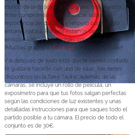
mundo de la óptica y la fotografía, con nuestro
firme compromiso de concienciar sobre la
importancia del cuidado y respeto por nuestro
entorno natural. Por eso estamos tan
emocionad@s y satisfech@s con el resultado.
¡Muchas gracias a
EcoCam
por hacerlo posible!
Y si después de todo esto que te hemos contado
te gustaría hacerte con una de ellas, ¡las tienes
disponibles en la Torre Tavira!. Además de las
cámaras, se incluye un rollo de película, un
exposímetro para que tus fotos salgan perfectas
según las condiciones de luz existentes y unas
detalladas instrucciones para que saques todo el
partido posible a tu cámara. El precio de todo el
conjunto es de 30€.