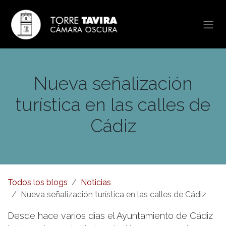
Ir al contenido
Nueva señalización
turística en las calles de
Cádiz
Todos los blogs
Noticias
Nueva señalización turística en las calles de Cádiz
Desde hace varios días el Ayuntamiento de Cádiz