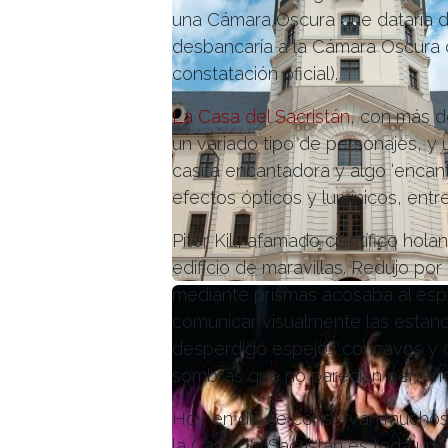
una Cámara Oscura que dataría de 
desbancaría a la Cámara Oscura 
constatación oficial).
La Casa del Sacristán
, con más d
un variado tipo de personajes, y u
casita encantadora y algo ‘encan
efectos ópticos y lumínicos, entr
Piter Kill, afamado científico holan
edificio de maravillas. Redujo p
mediante prismas acosaba al espe
comunicar visualmente las estanc
desperdigó espejos cóncavos y d
sombras que no parecían pertene
Hoy en día se conservan muchos de
la Casa del Sacristán es toda una