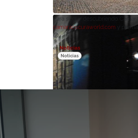
Para seguir descubriendo Cámaras
camaraoscuraworld.com
y perman
😜
en
Noticias
#
Noticias