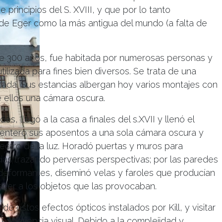
principios del S. XVIII, y que por lo tanto
de Eger como la más antigua del mundo (a falta de
e 300 años, fue habitada por numerosas personas y
tilizada para fines bien diversos. Se trata de una
tada’. Sus estancias albergan hoy varios montajes con
e ellos una cámara oscura.
dés, llegó a la casa a finales del s.XVII y llenó el
or entero sus aposentos a una sola cámara oscura y
ctro de la luz. Horadó puertas y muros para
ias trazando perversas perspectivas; por las paredes
eformantes, diseminó velas y faroles que producían
cer a los objetos que las provocaban.
 estos efectos ópticos instalados por Kill, y visitar
 experiencia visual. Debido a la complejidad y