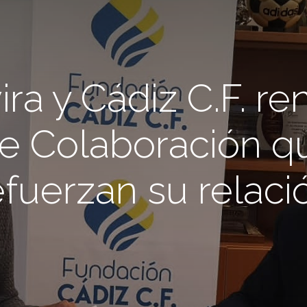
ira y Cádiz C.F. r
e Colaboración qu
efuerzan su relaci