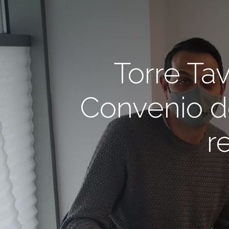
Torre Tav
Convenio d
r