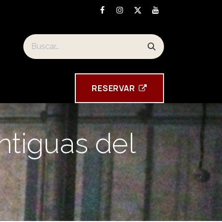
Los souvenirs de la Torre Tavira
RESE​​​​RVAR
tiguas del