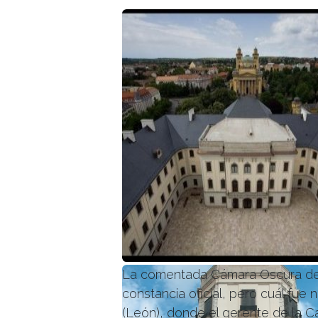
La comentada Cámara Oscura de E
constancia oficial, pero cuál fue 
(León), donde el gerente de la C