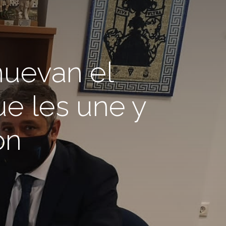
enuevan el
e les une y
ón