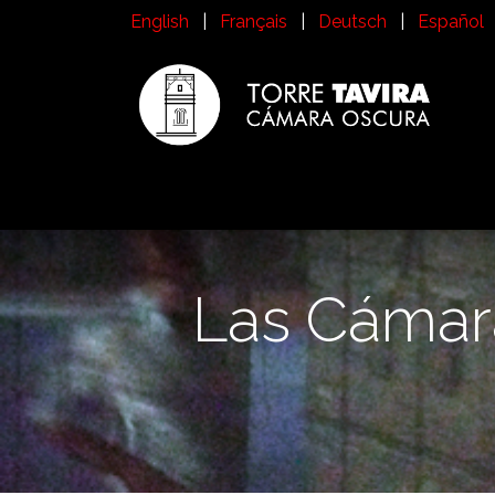
Ir al contenido
English
|
Français
|
Deutsch
|
Español
Inicio
Visita a la Torre Tavira
Historia
¿
Las Cámar