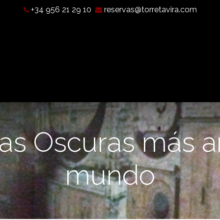
+34 956 21 29 10
reservas@torretavira.com
Qué es una Cámara Oscura?
Horarios, tarifas y localización
as Oscuras más an
mundo