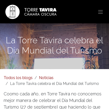
Ir al contenido
La Torre Tavira celebra el
Día Mundial del Turismo
Todos los blogs
Noticias
La Torre Tavira celebra el Día Mundial del Turismo
Coomo cada año, en Torre Tavira no conocemos
mejor manera de celebrar el Día Mundial del
Turismo (27 de septiembre) que haciendo lo que