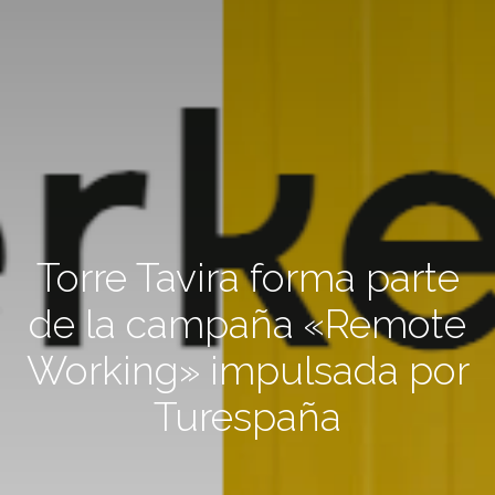
Torre Tavira forma parte
de la campaña «Remote
Working» impulsada por
Turespaña