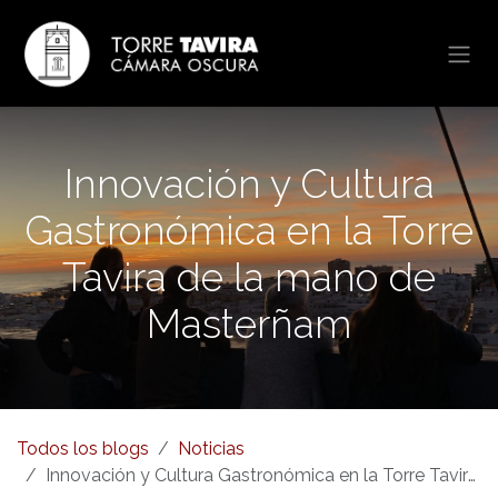
Ir al contenido
Innovación y Cultura
Gastronómica en la Torre
Tavira de la mano de
Masterñam
Todos los blogs
Noticias
Innovación y Cultura Gastronómica en la Torre Tavira de la mano de Masterñam