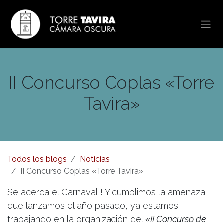
Ir al contenido
II Concurso Coplas «Torre
Tavira»
Todos los blogs
Noticias
II Concurso Coplas «Torre Tavira»
Se acerca el Carnaval!! Y cumplimos la amenaza
que lanzamos el año pasado, ya estamos
trabajando en la organización del
«II Concurso de