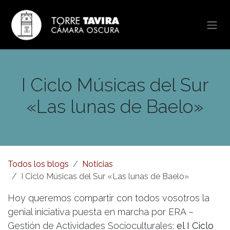
Ir al contenido
I Ciclo Músicas del Sur
«Las lunas de Baelo»
Todos los blogs
Noticias
I Ciclo Músicas del Sur «Las lunas de Baelo»
Hoy queremos compartir con todos vosotros la
genial iniciativa puesta en marcha por ERA –
Gestión de Actividades Socioculturales:
el I Ciclo