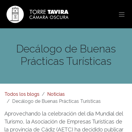
Ir al contenido
Decálogo de Buenas
Prácticas Turísticas
Todos los blogs
Noticias
Decálogo de Buenas Prácticas Turísticas
Aprovechando la celebración del día Mundial del
Turismo, la Asociación de Empresas Turísticas de
la provincia de Cádiz (AETC) ha decidido publicar