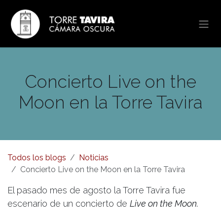
Ir al contenido
Concierto Live on the
Moon en la Torre Tavira
Todos los blogs
Noticias
Concierto Live on the Moon en la Torre Tavira
El pasado mes de agosto la Torre Tavira fue
escenario de un concierto de
Live on the Moon.