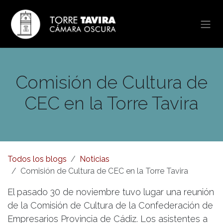
Ir al contenido
Comisión de Cultura de
CEC en la Torre Tavira
Todos los blogs
Noticias
Comisión de Cultura de CEC en la Torre Tavira
El pasado 30 de noviembre tuvo lugar una reunión
de la Comisión de Cultura de la Confederación de
Empresarios Provincia de Cádiz. Los asistentes a