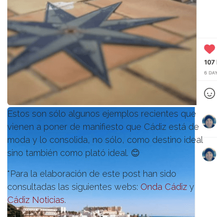
Estos son sólo algunos ejemplos recientes que
vienen a poner de manifiesto que Cádiz está de
moda y lo consolida, no sólo, como destino ideal
sino también como plató ideal. 😊
*Para la elaboración de este post han sido
consultadas las siguientes webs:
Onda Cádiz
y
Cádiz Noticias
.